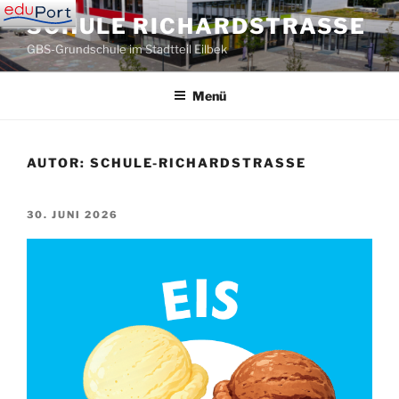
Zum
SCHULE RICHARDSTRASSE
Inhalt
GBS-Grundschule im Stadtteil Eilbek
springen
Menü
AUTOR:
SCHULE-RICHARDSTRASSE
VERÖFFENTLICHT
30. JUNI 2026
AM