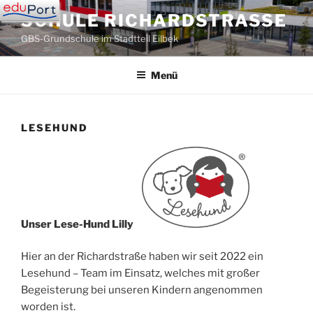
Zum
SCHULE RICHARDSTRASSE
Inhalt
GBS-Grundschule im Stadtteil Eilbek
springen
Menü
LESEHUND
Unser Lese-Hund Lilly
Hier an der Richardstraße haben wir seit 2022 ein
Lesehund – Team im Einsatz, welches mit großer
Begeisterung bei unseren Kindern angenommen
worden ist.